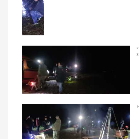
s
z
E